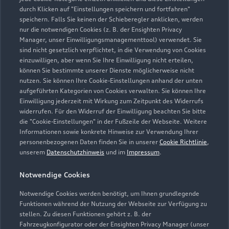
durch Klicken auf "Einstellungen speichern und fortfahren"
speichern. Falls Sie keinen der Schieberegler anklicken, werden
Zurück nach oben
nur die notwendigen Cookies (z. B. der Ensighten Privacy
Manager, unser Einwilligungsmanagementtool) verwendet. Sie
Modelle
sind nicht gesetzlich verpflichtet, in die Verwendung von Cookies
einzuwilligen, aber wenn Sie Ihre Einwilligung nicht erteilen,
können Sie bestimmte unserer Dienste möglicherweise nicht
Kaufen & leasen
nutzen. Sie können Ihre Cookie-Einstellungen anhand der unten
Alle Modelle
aufgeführten Kategorien von Cookies verwalten. Sie können Ihre
Einwilligung jederzeit mit Wirkung zum Zeitpunkt des Widerrufs
Modelle vergleichen
Service & Zubehör
widerrufen. Für den Widerruf der Einwilligung beachten Sie bitte
Neuwagensuche
die "Cookie-Einstellungen" in der Fußzeile der Webseite. Weitere
Elektromodelle
Informationen sowie konkrete Hinweise zur Verwendung Ihrer
Gebrauchtwagensuche
Support
Saisonale Angebote
personenbezogenen Daten finden Sie in unserer
Cookie Richtlinie
,
Plug-in-Hybride
unserem
Datenschutzhinweis
und im
Impressum
.
Gebrauchtwagen
Audi Services
Über Audi
Kundenservice
Finanzierung
Notwendige Cookies
Garantie
Händlersuche
Notwendige Cookies werden benötigt, um Ihnen grundlegende
Aktionen & Angebote
Unternehmen
Audi digital services
Funktionen während der Nutzung der Webseite zur Verfügung zu
Audi Code
stellen. Zu diesen Funktionen gehört z. B. der
Geschäftskunden
Karriere
myAudi
Fahrzeugkonfigurator oder der Ensighten Privacy Manager (unser