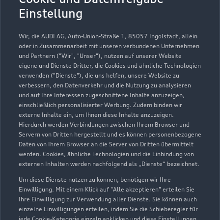
Einstellung
Kontaktdaten herunterladen
Wir, die AUDI AG, Auto-Union-Straße 1, 85057 Ingolstadt, allein
oder in Zusammenarbeit mit unseren verbundenen Unternehmen
und Partnern ("Wir", "Unser"), nutzen auf unserer Website
Öffnungszeiten
eigene und Dienste Dritter, die Cookies und ähnliche Technologien
verwenden ("Dienste"), die uns helfen, unsere Website zu
verbessern, den Datenverkehr und die Nutzung zu analysieren
und auf Ihre Interessen zugeschnittene Inhalte anzuzeigen,
Verkauf
einschließlich personalisierter Werbung. Zudem binden wir
Geschlossen
,
öffnet am
Freitag 09:00
externe Inhalte ein, um Ihnen diese Inhalte anzuzeigen.
Hierdurch werden Verbindungen zwischen Ihrem Browser und
Servern von Dritten hergestellt und es können personenbezogene
Service
Daten von Ihrem Browser an die Server von Dritten übermittelt
Geschlossen
,
öffnet am
Freitag 07:00
werden. Cookies, ähnliche Technologien und die Einbindung von
externen Inhalten werden nachfolgend als „Dienste“ bezeichnet.
Um diese Dienste nutzen zu können, benötigen wir Ihre
Teile- & Zubehörverkauf
Einwilligung. Mit einem Klick auf "Alle akzeptieren" erteilen Sie
Geschlossen
,
öffnet am
Freitag 08:00
Ihre Einwilligung zur Verwendung aller Dienste. Sie können auch
einzelne Einwilligungen erteilen, indem Sie die Schieberegler für
jede Cookie-Kategorie einzeln anklicken und diese Einstellungen