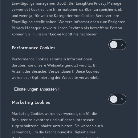
Häufige Fragen (FAQ)
Einwilligungsmanagementtool). Der Ensighten Privacy Manager
Investor Relations
verwendet Cookies, um Informationen darüber zu speichern, ob
© 2026 AUDI AG. Alle Rechte vorbehalten
Audi Online Beratung
und wenn ja, für welche Kategorien von Cookies Benutzer ihre
Presse & Media Center
Einwilligung erteilt haben. Weitere Informationen zum Ensighten
Impressum
Rechtliches
Hinweisgebersystem
Online-Terminvereinbarung
Privacy Manager, sowie zu Ihren Rechten als betroffene Person
Datenschutz
Datenschutzinformation
Cookie-Einstellungen
können Sie in unserer
Cookie Richtlinie
nachlesen.
Servicekontakt
Cookie-Richtlinie
Barrierefreiheit
Audi erleben
Performance Cookies
Digital Services Act
EU Data Act
Bordbuch & Bedienungsanleitungen
Newsletter
Performance Cookies sammeln Informationen
Verträge kündigen
darüber, wie unsere Webseite genutzt wird (z. B.
Anzahl der Besuche, Verweildauer). Diese Cookies
1
Die direkten und indirekten Tochtergesellschaften der
werden zur Optimierung der Webseite verwendet.
Volkswagen Financial Services AG erbringen unter dem
Einstellungen anpassen
gemeinsamen Kennzeichen „Volkswagen Financial Services“
verschiedene Leistungen. Es handelt sich hierbei um
Marketing Cookies
Bankleistungen (durch Volkswagen Bank GmbH),
Leasingleistungen (durch Volkswagen Leasing GmbH),
Marketing Cookies werden verwendet, um für die
Versicherungsleistungen (durch Volkswagen Versicherung AG,
Benutzer relevantere und auf deren Interessen
zugeschnittene Inhalte anzubieten. Sie werden auch
Volkswagen Autoversicherung AG) sowie Mobilitätsleistungen
verwendet, um die Erscheinungshäufigkeit einer
(u. a. durch Volkswagen Leasing GmbH). Zusätzlich werden