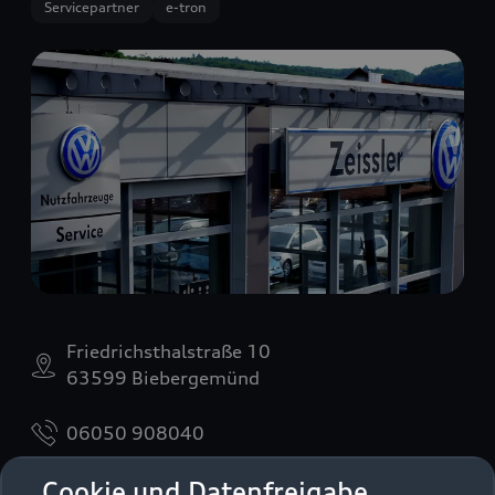
Servicepartner
e-tron
Friedrichsthalstraße 10
63599 Biebergemünd
06050 908040
Cookie und Datenfreigabe
Jim.zeissler@autohaus-zeissler.de